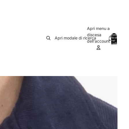
Apri menu a
discesa
Totale
Apri modale di ricerca
articoli
nel
0
dell'account
carrello:
0